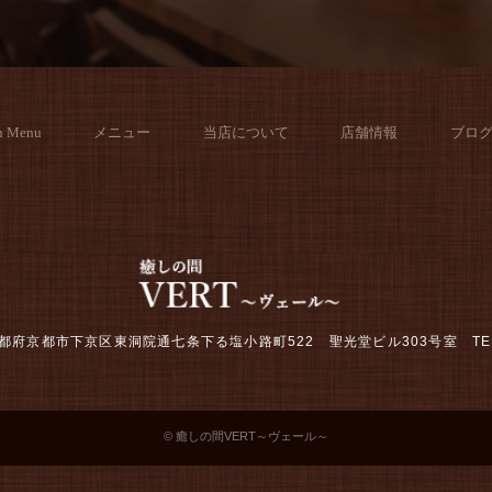
h Menu
メニュー
当店について
店舗情報
ブロ
2 京都府京都市下京区東洞院通七条下る塩小路町522 聖光堂ビル303号室
TE
© 癒しの間VERT～ヴェール～