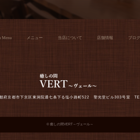
h Menu
メニュー
当店について
店舗情報
ブロ
2 京都府京都市下京区東洞院通七条下る塩小路町522 聖光堂ビル303号室
TE
© 癒しの間VERT～ヴェール～