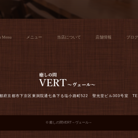
h Menu
メニュー
当店について
店舗情報
ブロ
2 京都府京都市下京区東洞院通七条下る塩小路町522 聖光堂ビル303号室
TE
© 癒しの間VERT～ヴェール～