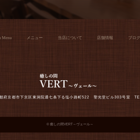
h Menu
メニュー
当店について
店舗情報
ブロ
2 京都府京都市下京区東洞院通七条下る塩小路町522 聖光堂ビル303号室
TE
© 癒しの間VERT～ヴェール～