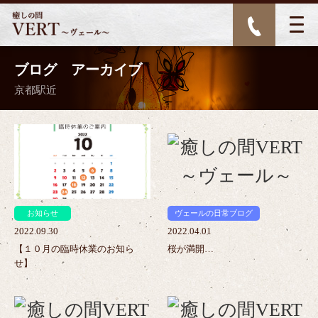
ブログ アーカイブ
京都駅近
>
>
お知らせ
ヴェールの日常ブログ
2022.09.30
2022.04.01
【１０月の臨時休業のお知ら
桜が満開…
せ】