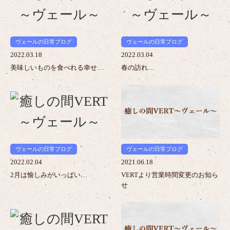
>
>
ヴェールの日常ブログ
ヴェールの日常ブログ
2022.03.18
2022.03.04
美味しいものを食べれる幸せ…
春の訪れ…
>
>
ヴェールの日常ブログ
ヴェールの日常ブログ
2022.02.04
2021.06.18
2月は愉しみがいっぱい…
VERTより営業時間変更のお知ら
せ
>
>