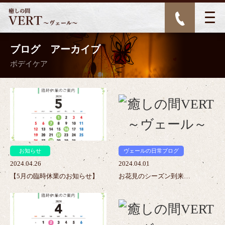
ブログ アーカイブ
ボデイケア
>
>
お知らせ
ヴェールの日常ブログ
2024.04.26
2024.04.01
【5月の臨時休業のお知らせ】
お花見のシーズン到来…
>
>