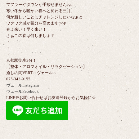
マフラーやダウンが手放せませんね…
寒い冬から暖かい春へと変わる三月、
何か新しいことにチャレンジしたいなぁと
ワクワク感が気分を高めます(^^)/
春よ来い！早く来い！
さぁこの春は何しましょ？
・
・
・
京都駅徒歩3分！
【整体・アロマオイル・リラクゼーション】
癒しの間VERT～ヴェール～
075-343-9155
ヴェールInstagram
ヴェールFacebook
LINE＠お問い合わせはお友達登録からお気軽に☆