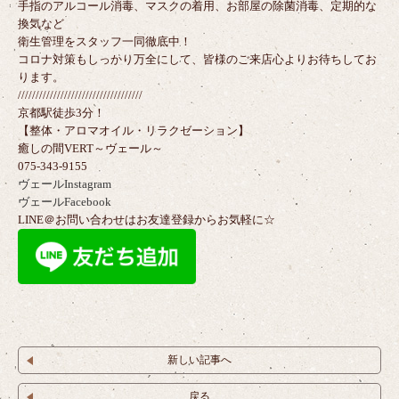
手指のアルコール消毒、マスクの着用、お部屋の除菌消毒、定期的な
換気など
衛生管理をスタッフ一同徹底中！
コロナ対策もしっかり万全にして、皆様のご来店心よりお待ちしてお
ります。
///////////////////////////////////
京都駅徒歩3分！
【整体・アロマオイル・リラクゼーション】
癒しの間VERT～ヴェール～
075-343-9155
ヴェールInstagram
ヴェールFacebook
LINE＠お問い合わせはお友達登録からお気軽に☆
新しい記事へ
戻る