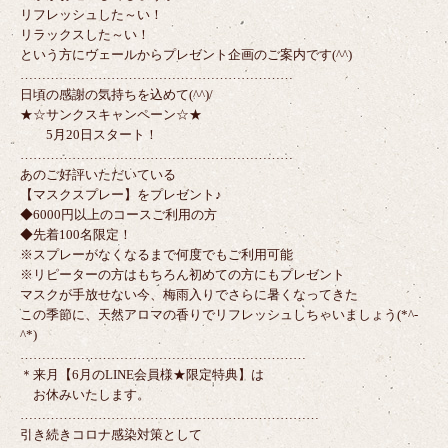
リフレッシュした～い！
リラックスした～い！
という方にヴェールからプレゼント企画のご案内です(^^)
………………………………………………………
日頃の感謝の気持ちを込めて(^^)/
★☆サンクスキャンペーン☆★
5月20日スタート！
………………………………………………………
あのご好評いただいている
【マスクスプレー】をプレゼント♪
◆6000円以上のコースご利用の方
◆先着100名限定！
※スプレーがなくなるまで何度でもご利用可能
※リピーターの方はもちろん初めての方にもプレゼント
マスクが手放せない今、梅雨入りでさらに暑くなってきた
この季節に、天然アロマの香りでリフレッシュしちゃいましょう(*^-
^*)
…………………………………………………………
＊来月【6月のLINE会員様★限定特典】は
お休みいたします。
……………………………………………………………
引き続きコロナ感染対策として