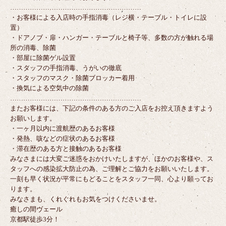
……………………………………………………
・お客様による入店時の手指消毒（レジ横・テーブル・トイレに設
置）
・ドアノブ・扉・ハンガー・テーブルと椅子等、多数の方が触れる場
所の消毒、除菌
・部屋に除菌ゲル設置
・スタッフの手指消毒、うがいの徹底
・スタッフのマスク・除菌ブロッカー着用
・換気による空気中の除菌
……………………………………………………
またお客様には、下記の条件のある方のご入店をお控え頂きますよう
お願いします。
・一ヶ月以内に渡航歴のあるお客様
・発熱、咳などの症状のあるお客様
・滞在歴のある方と接触のあるお客様
みなさまには大変ご迷惑をおかけいたしますが、ほかのお客様や、ス
タッフへの感染拡大防止の為、ご理解とご協力をお願いいたします。
一刻も早く状況が平常にもどることをスタッフ一同、心より願ってお
ります。
みなさまも、くれぐれもお気をつけくださいませ。
癒しの間ヴェール
京都駅徒歩3分！