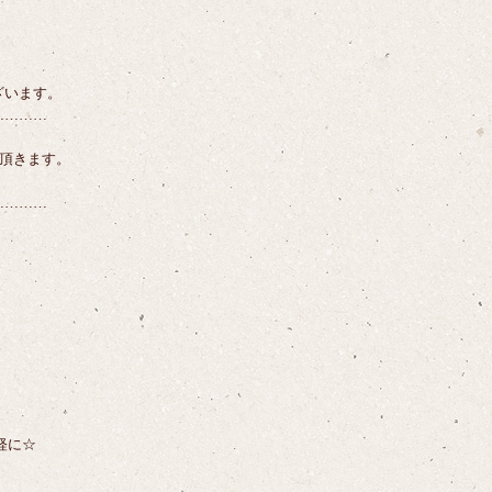
ざいます。
…………
て頂きます。
…………
。
】
軽に☆