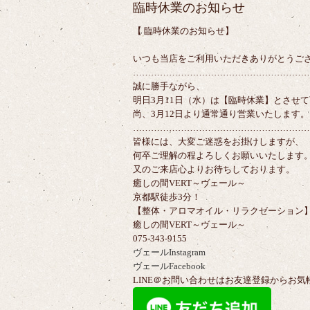
臨時休業のお知らせ
【 臨時休業のお知らせ】
いつも当店をご利用いただきありがとうご
…………………………………………………
誠に勝手ながら、
明日3月11日（水）は【臨時休業】とさせ
尚、3月12日より通常通り営業いたします。
…………………………………………………
皆様には、大変ご迷惑をお掛けしますが、
何卒ご理解の程よろしくお願いいたします
又のご来店心よりお待ちしております。
癒しの間VERT～ヴェール～
京都駅徒歩3分！
【整体・アロマオイル・リラクゼーション
癒しの間VERT～ヴェール～
075-343-9155
ヴェールInstagram
ヴェールFacebook
LINE＠お問い合わせはお友達登録からお気