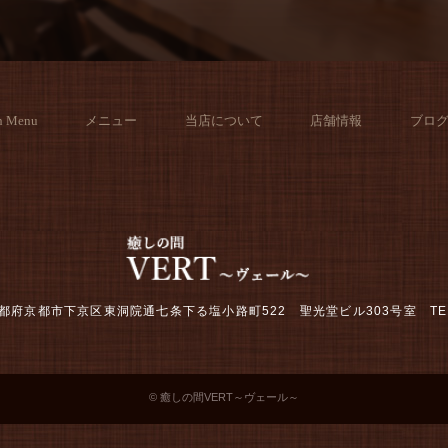
h Menu
メニュー
当店について
店舗情報
ブロ
2 京都府京都市下京区東洞院通七条下る塩小路町522 聖光堂ビル303号室
TE
© 癒しの間VERT～ヴェール～