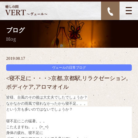
ブログ
Blog
2019.08.17
ヴェールの日常ブログ
<寝不足に・・・>京都,京都駅,リラクゼーション,
ボディケア,アロマオイル
皆様、台風のその後は大丈夫でしたでしょうか？
なかなかの雨風で寝れなかったから寝不足。。。
という方も多いのではないでしょうか？
寝不足にこの猛暑。。。
こたえますね。。。(>_<)
身体の疲れ、寝不足に