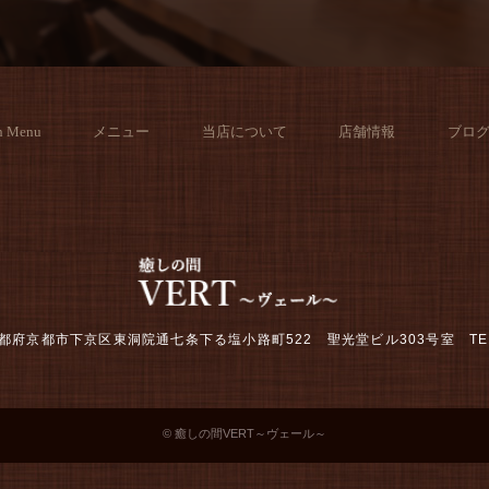
h Menu
メニュー
当店について
店舗情報
ブロ
2 京都府京都市下京区東洞院通七条下る塩小路町522 聖光堂ビル303号室
TE
© 癒しの間VERT～ヴェール～