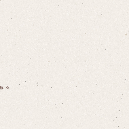
】
軽に☆