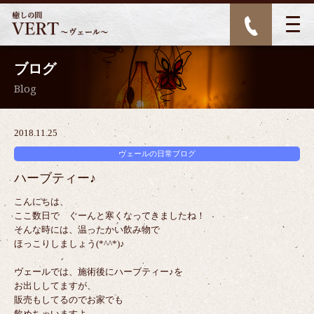
ブログ
Blog
2018.11.25
ヴェールの日常ブログ
ハーブティー♪
こんにちは、
ここ数日で ぐーんと寒くなってきましたね！
そんな時には、温ったかい飲み物で
ほっこりしましょう(*^^*)♪
ヴェールでは、施術後にハーブティー♪を
お出ししてますが、
販売もしてるのでお家でも
飲めちゃいますよ。