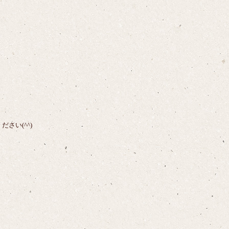
さい(^^)
】