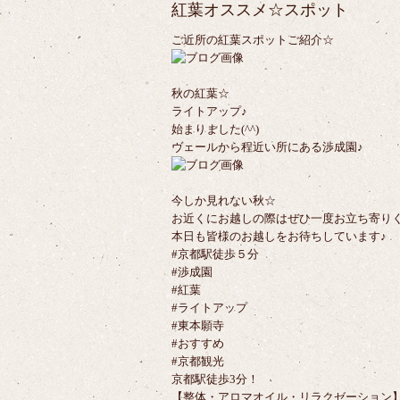
紅葉オススメ☆スポット
ご近所の紅葉スポットご紹介☆
秋の紅葉☆
ライトアップ♪
始まりました(^^)
ヴェールから程近い所にある渉成園♪
今しか見れない秋☆
お近くにお越しの際はぜひ一度お立ち寄りくだ
本日も皆様のお越しをお待ちしています♪
#京都駅徒歩５分
#渉成園
#紅葉
#ライトアップ
#東本願寺
#おすすめ
#京都観光
京都駅徒歩3分！
【整体・アロマオイル・リラクゼーション