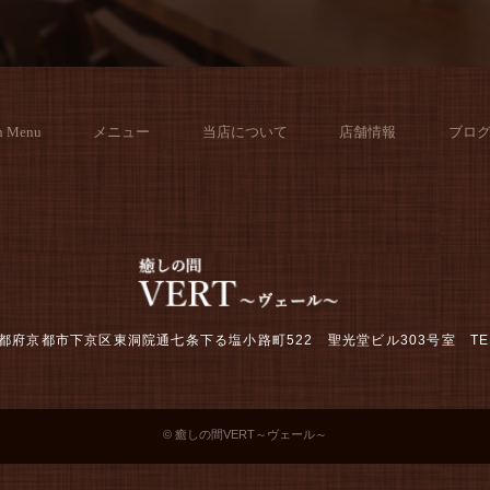
h Menu
メニュー
当店について
店舗情報
ブロ
2 京都府京都市下京区東洞院通七条下る塩小路町522 聖光堂ビル303号室
TE
© 癒しの間VERT～ヴェール～