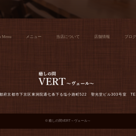
h Menu
メニュー
当店について
店舗情報
ブロ
2 京都府京都市下京区東洞院通七条下る塩小路町522 聖光堂ビル303号室
TE
© 癒しの間VERT～ヴェール～