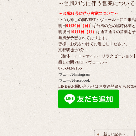
～台風24号に伴う営業について
～台風24号に伴う営業について～
いつも癒しの間VERT～ヴェール～にご来
明日
9月30日（日）
は台風のため臨時休業と
明後日
10月1日（月）
は通常通りの営業を予
暴風が予想されております。
皆様、お気をつけてお過ごしください。
京都駅徒歩3分！
【整体・アロマオイル・リラクゼーション
癒しの間VERT～ヴェール～
075-343-9155
ヴェールInstagram
ヴェールFacebook
LINE＠お問い合わせはお友達登録からお気
新しい記事へ