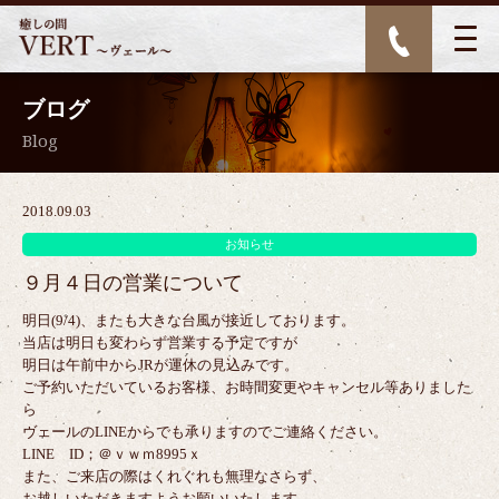
ブログ
Blog
2018.09.03
お知らせ
９月４日の営業について
明日(9/4)、またも大きな台風が接近しております。
当店は明日も変わらず営業する予定ですが
明日は午前中からJRが運休の見込みです。
ご予約いただいているお客様、お時間変更やキャンセル等ありました
ら
ヴェールのLINEからでも承りますのでご連絡ください。
LINE ID；＠ｖｗｍ8995ｘ
また、ご来店の際はくれぐれも無理なさらず、
お越しいただきますようお願いいたします。