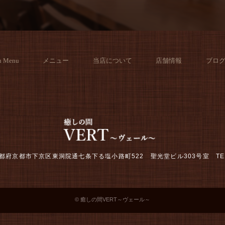
h Menu
メニュー
当店について
店舗情報
ブロ
2 京都府京都市下京区東洞院通七条下る塩小路町522 聖光堂ビル303号室
TE
© 癒しの間VERT～ヴェール～