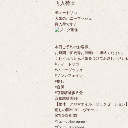
再入荷☆
ティートリコ
人気のハニーブッシュ
再入荷です☆
本日ご予約のお客様。
お時間ご変更等お気軽にご連絡ください。
くれぐれも足元お気をつけてお越し下さい
#ティートリコ
#ハニーブッシュ
#ノンカフェイン
#癒し
#台風
#京都駅徒歩５分
京都駅徒歩3分！
【整体・アロマオイル・リラクゼーション
癒しの間VERT～ヴェール～
075-343-9155
ヴェールInstagram
ヴェールFacebook