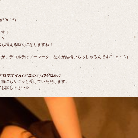
´∀｀*)
です！
？？
出も増える時期になりますね！
？
が、デコルテはノーマーク…な方が結構いらっしゃるんです(´・ω・｀)
！
マオイル(デコルテ) 20分\2,000
せ前にもサクッと受けていただけます。
てお試し下さい☆