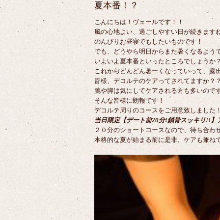
夏本番！？
こんにちは！ヴェールです！！
風の心地よい、過ごしやすい日が続きますね(*
のんびりお昼寝でもしたいものです！
でも、どうやら明日からまた暑くなるよう
いよいよ夏本番といったところでしょうか
これからどんどん暑ーくなっていって、露
皆様、デコルテのケアってされてますか？
腕や脚は気にしてケアされる方も多いのです
そんな皆様に朗報です！
デコルテ周りのコースをご用意致しました
当日限定【デート前20分!鎖骨スッキリ!!】アロ
２０分のショートコースなので、待ち合わ
本格的な夏が始まる前に是非、ケアも兼ね