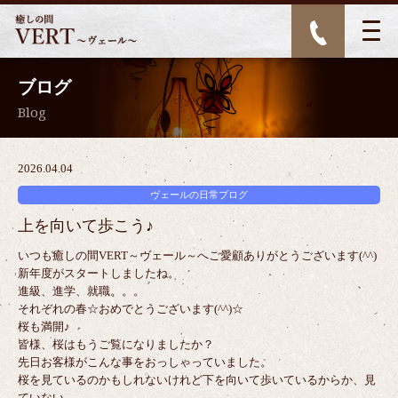
ブログ
Blog
2026.04.04
ヴェールの日常ブログ
上を向いて歩こう♪
いつも癒しの間VERT～ヴェール～へご愛顧ありがとうございます(^^)
新年度がスタートしましたね。
進級、進学、就職。。。
それぞれの春☆おめでとうございます(^^)☆
桜も満開♪
皆様、桜はもうご覧になりましたか？
先日お客様がこんな事をおっしゃっていました。
桜を見ているのかもしれないけれど下を向いて歩いているからか、見
ていない。