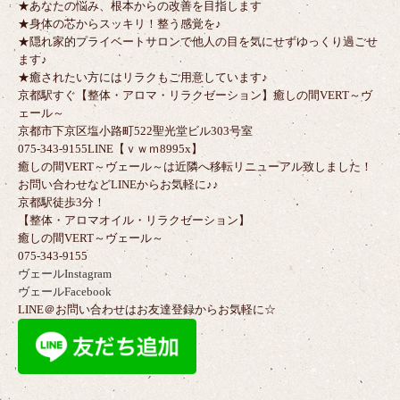
★あなたの悩み、根本からの改善を目指します
★身体の芯からスッキリ！整う感覚を♪
★隠れ家的プライベートサロンで他人の目を気にせずゆっくり過ごせ
ます♪
★癒されたい方にはリラクもご用意しています♪
京都駅すぐ【整体・アロマ・リラクゼーション】癒しの間VERT～ヴ
ェール～
京都市下京区塩小路町522聖光堂ビル303号室
075-343-9155LINE【ｖｗｍ8995x】
癒しの間VERT～ヴェール～は近隣へ移転リニューアル致しました！
お問い合わせなどLINEからお気軽に♪♪
京都駅徒歩3分！
【整体・アロマオイル・リラクゼーション】
癒しの間VERT～ヴェール～
075-343-9155
ヴェールInstagram
ヴェールFacebook
LINE＠お問い合わせはお友達登録からお気軽に☆