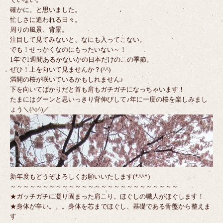
確かに。と思いました。
忙しさに追われる日々。
周りの風景、背景。
注目して見てみないと、なにも入ってこない。
でも！せっかくなのにもったいない～！
1年で1週間あるかないかの日本だけのこの季節。
ぜひ！上を向いて見ませんか？(^^)
満開の桜が咲いているかもしれません♪
下を向いてばかりだと首も肩もガチガチになっちゃいます！
たまにはグーンと思いっきり背伸びして♪年に一度の桜を楽しみまし
ょう＼(^o^)／
新年度もどうぞよろしくお願いいたします(*^^*)
～～～～～～～～～～～～～～～～～～～～～～～～～～
★ガッチガチに凝り固まった肩こり。ほぐしの職人がほぐします！
★身体が辛い。。。身体を芯までほぐし、基礎である骨盤から整えま
す