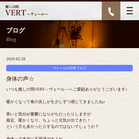
ブログ
Blog
2026.02.28
ヴェールの日常ブログ
身体の声☆
いつも癒しの間VERT～ヴェール～へご愛顧ありがとうございます♪
暖かくなって春の兆しがを少しずつ感じてきましたね♪
寒いと気分が憂鬱になりがちだったりしますが
最近、暖かくなり、ちょっと元気が出てきた！
という方も多かったりするのではないでしょうか？
身体って本当に不思議ですよね。