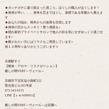
★ガッチガチに凝り固まった肩こり。ほぐしの職人がほぐします！
★身体が辛い。。。身体を芯までほぐし、基礎である骨盤から整えま
す
★あなたの悩み、根本からの改善を目指します
★身体の芯からスッキリ！整う感覚を♪
★隠れ家的プライベートサロンで他人の目を気にせずゆっくり過ごせ
ます♪
★癒されたい方にはリラクもご用意しています♪
祝１２周年☆ありがとうございます☆
京都駅すぐ
【整体・アロマ・リラクゼーション】
癒しの間VERT～ヴェール～
京都市下京区塩小路町522
聖光堂ビル303号室
075-343-9155
LINE【ｖｗｍ8995x】
癒しの間VERT～ヴェール～は近隣へ