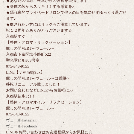
★あなたの悩み、根本からの改善を目指します
★身体の芯からスッキリ！する感覚を♪
★隠れ家的プライベートサロンで他人の目を気にせずゆっくり過ごせ
ます♪
★癒されたい方にはリラクもご用意しています♪
祝１２周年☆ありがとうございます☆
京都駅すぐ
【整体・アロマ・リラクゼーション】
癒しの間VERT～ヴェール～
京都市下京区塩小路町522
聖光堂ビル303号室
075-343-9155
LINE【ｖｗｍ8995x】
癒しの間VERT～ヴェール～は近隣へ
移転リニューアル致しました！
お問い合わせなどLINEからお気軽に♪♪
京都駅徒歩3分！
【整体・アロマオイル・リラクゼーション】
癒しの間VERT～ヴェール～
075-343-9155
ヴェールInstagram
ヴェールFacebook
LINE＠お問い合わせはお友達登録からお気軽に☆