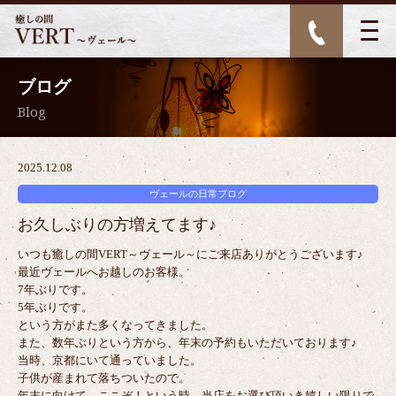
ブログ
Blog
2025.12.08
ヴェールの日常ブログ
お久しぶりの方増えてます♪
いつも癒しの間VERT～ヴェール～にご来店ありがとうございます♪
最近ヴェールへお越しのお客様。
7年ぶりです。
5年ぶりです。
という方がまた多くなってきました。
また、数年ぶりという方から、年末の予約もいただいております♪
当時、京都にいて通っていました。
子供が産まれて落ちついたので。
年末に向けて、ここぞ！という時、当店をお選び頂いき嬉しい限りで