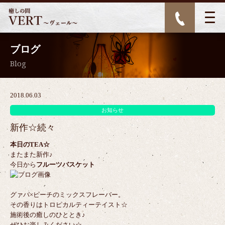
ブログ
Blog
2018.06.03
お知らせ
新作☆続々
本日のTEA☆
またまた新作♪
今日から
フルーツバスケット
グァバ×ピーチのミックスフレーバー。
その香りはトロピカルティーテイスト☆
施術後の癒しのひととき♪
ぜひお楽しみください☆